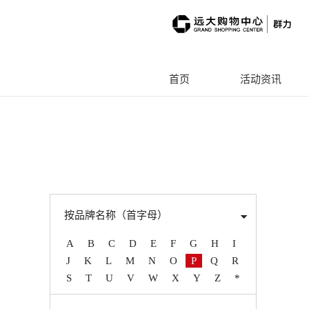
首页
按品牌名称（首字母）
A
B
C
D
E
F
G
H
I
J
K
L
M
N
O
P
Q
R
S
T
U
V
W
X
Y
Z
*